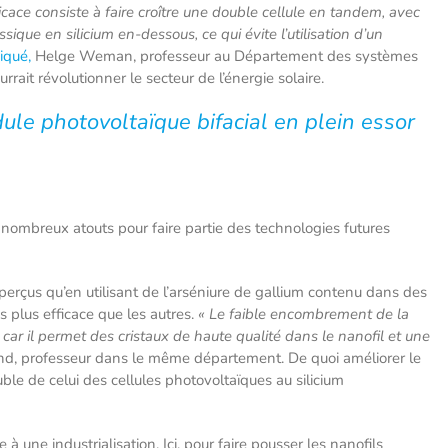
ficace consiste à faire croître une double cellule en tandem, avec
sique en silicium en-dessous, ce qui évite l’utilisation d’un
iqué,
Helge Weman, professeur au Département des systèmes
it révolutionner le secteur de l’énergie solaire.
odule photovoltaïque bifacial en plein essor
ombreux atouts pour faire partie des technologies futures
perçus qu’en utilisant de l’arséniure de gallium contenu dans des
s plus efficace que les autres.
« Le faible encombrement de la
car il permet des cristaux de haute qualité dans le nanofil et une
and, professeur dans le même département. De quoi améliorer le
e de celui des cellules photovoltaïques au silicium
 une industrialisation. Ici, pour faire pousser les nanofils