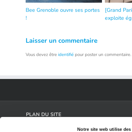
Bee Grenoble ouvre ses portes
[Grand Pari
!
exploite ég
Laisser un commentaire
Vous devez être
identifié
pour poster un commentaire.
PLAN DU SITE
Notre site web utilise des