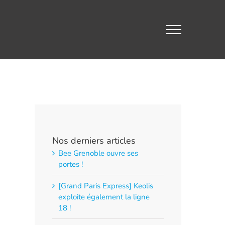
Nos derniers articles
Bee Grenoble ouvre ses
portes !
[Grand Paris Express] Keolis
exploite également la ligne
18 !