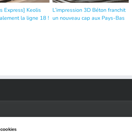
s Express] Keolis
L’impression 3D Béton franchit
alement la ligne 18 !
un nouveau cap aux Pays-Bas
 cookies