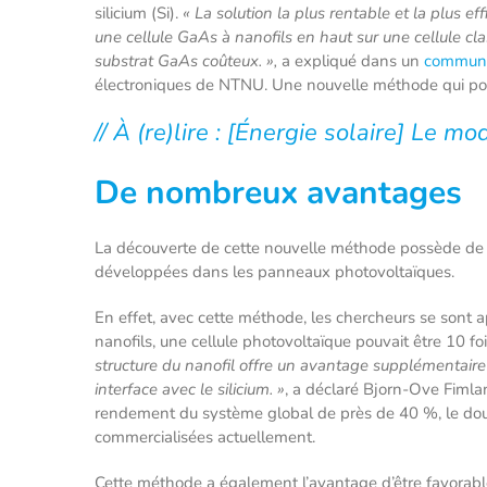
silicium (Si).
« La solution la plus rentable et la plus ef
une cellule GaAs à nanofils en haut sur une cellule clas
substrat GaAs coûteux. »,
a expliqué dans un
commun
électroniques de NTNU. Une nouvelle méthode qui pourra
// À (re)lire : [Énergie solaire] Le m
De nombreux avantages
La découverte de cette nouvelle méthode possède de n
développées dans les panneaux photovoltaïques.
En effet, avec cette méthode, les chercheurs se sont a
nanofils, une cellule photovoltaïque pouvait être 10 foi
structure du nanofil offre un avantage supplémentaire 
interface avec le silicium. »
, a déclaré Bjorn-Ove Fiml
rendement du système global de près de 40 %, le doubl
commercialisées actuellement.
Cette méthode a également l’avantage d’être favorable à