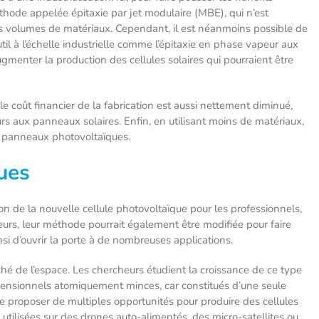
éthode appelée épitaxie par jet modulaire (MBE), qui n’est
 volumes de matériaux. Cependant, il est néanmoins possible de
til à l’échelle industrielle comme l’épitaxie en phase vapeur aux
gmenter la production des cellules solaires qui pourraient être
le coût financier de la fabrication est aussi nettement diminué,
urs aux panneaux solaires. Enfin, en utilisant moins de matériaux,
 panneaux photovoltaïques.
vues
n de la nouvelle cellule photovoltaïque pour les professionnels,
eurs, leur méthode pourrait également être modifiée pour faire
insi d’ouvrir la porte à de nombreuses applications.
hé de l’espace. Les chercheurs étudient la croissance de ce type
imensionnels atomiquement minces, car constitués d’une seule
de proposer de multiples opportunités pour produire des cellules
re utilisées sur des drones auto-alimentés, des micro-satellites ou