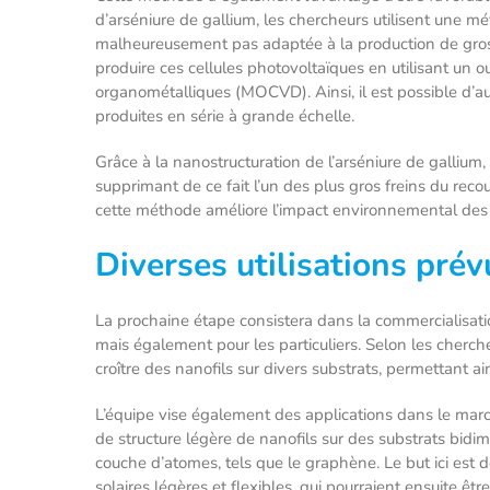
d’arséniure de gallium, les chercheurs utilisent une m
malheureusement pas adaptée à la production de gros
produire ces cellules photovoltaïques en utilisant un ou
organométalliques (MOCVD). Ainsi, il est possible d’au
produites en série à grande échelle.
Grâce à la nanostructuration de l’arséniure de gallium, 
supprimant de ce fait l’un des plus gros freins du reco
cette méthode améliore l’impact environnemental des
Diverses utilisations pré
La prochaine étape consistera dans la commercialisatio
mais également pour les particuliers. Selon les cherch
croître des nanofils sur divers substrats, permettant a
L’équipe vise également des applications dans le marc
de structure légère de nanofils sur des substrats bid
couche d’atomes, tels que le graphène. Le but ici est 
solaires légères et flexibles, qui pourraient ensuite êt