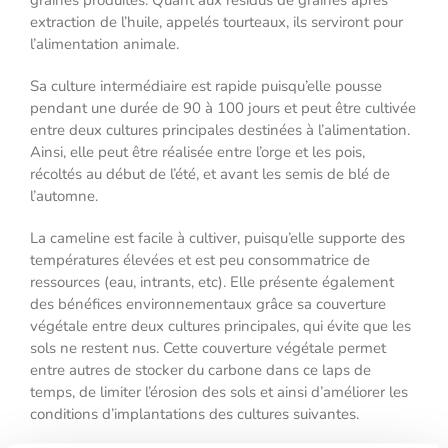
graines produites. Quant aux résidus de graines après
extraction de l
’
huile, appelés tourteaux, ils serviront pour
l
’
alimentation animale.
Sa culture intermédiaire est rapide puisqu
’
elle pousse
pendant une durée de 90 à 100 jours et peut être cultivée
entre deux cultures principales destinées à l
’
alimentation.
Ainsi, elle peut être réalisée entre l
’
orge et les pois,
récoltés au début de l’été, et avant les semis de blé de
l
’
automne.
La cameline est facile à cultiver, puisqu
’
elle supporte des
températures élevées et est peu consommatrice de
ressources (eau, intrants, etc). Elle présente également
des bénéfices environnementaux grâce sa couverture
végétale entre deux cultures principales, qui évite que les
sols ne restent nus. Cette couverture végétale permet
entre autres de stocker du carbone dans ce laps de
temps, de limiter l’érosion des sols et ainsi d
’
améliorer les
conditions d
’
implantations des cultures suivantes.