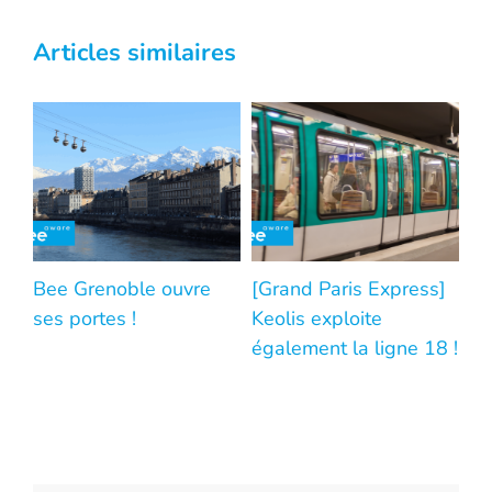
Articles similaires
Bee Grenoble ouvre
[Grand Paris Express]
L’
ses portes !
Keolis exploite
fr
également la ligne 18 !
ca