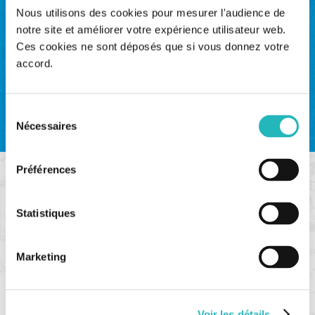
Conception et calcul
Nous utilisons des cookies pour mesurer l'audience de
• Logiciels : Ansys, Catia, Solidworks,
notre site et améliorer votre expérience utilisateur web.
ProEngineer, Creo, Inventor, Fluent
Ces cookies ne sont déposés que si vous donnez votre
accord.
Machines tournantes
Machines spéciales
Sélection
Nécessaires
du
consentement
Préférences
EIA
Statistiques
Électricité (HTB, HTA, MT, BT / CFO,
CFA)
Marketing
• Dimensionnement de réseaux, cellules,
protections
• Rédaction de spécifications d’équipements
Voir les détails