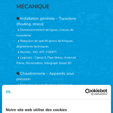
MÉCANIQUE
Installation générale – Tuyauterie
(Routing, stress)
• Dimensionnement de lignes, classes de
tuyauteries
• Rédaction de spécifications techniques,
alignements techniques
• Normes : ISO, API, CODETI
• Logiciels : Caesar II, Pipe Stress, Autocad,
Pdms, Microstation, Intergraph Smart 3D
Chaudronnerie – Appareils sous
pression
• Rédaction de spécifications techniques,
alignements techniques
• Normes : ASME, CODAP, DESP, RCC-M,
ESPN
• Logiciels : Microprotol, Sicap
Notre site web utilise des cookies