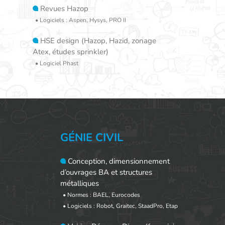
Revues Hazop
• Logiciels : Aspen, Hysys, PRO II
HSE design (Hazop, Hazid, zonage
Atex, études sprinkler)
• Logiciel Phast
GÉNIE CIVIL
Conception, dimensionnement
d’ouvrages BA et structures
métalliques
• Normes : BAEL, Eurocodes
• Logiciels : Robot, Graitec, StaadPro, Etap