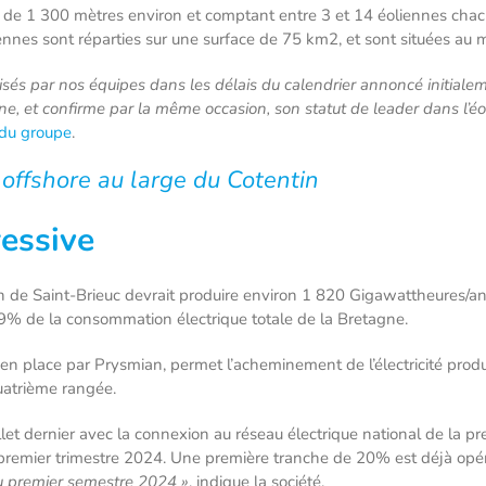
 de 1 300 mètres environ et comptant entre 3 et 14 éoliennes cha
iennes sont réparties sur une surface de 75 km2, et sont situées a
isés par nos équipes dans les délais du calendrier annoncé initiale
gne, et confirme par la même occasion, son statut de leader dans l’é
du groupe
.
n offshore au large du Cotentin
ressive
 de Saint-Brieuc devrait produire environ 1 820 Gigawattheures/an,
 9% de la consommation électrique totale de la Bretagne.
 en place par Prysmian, permet l’acheminement de l’électricité produi
uatrième rangée.
let dernier avec la connexion au réseau électrique national de la pr
 premier trimestre 2024. Une première tranche de 20% est déjà opé
du premier semestre 2024 »
, indique la société.