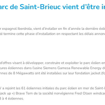
rc de Saint-Brieuc vient d’être 
r espagnol Iberdrola, vient d’installer en fin d’année la dernière éo
été termine cette phase d’installation en respectant les délais ann
’offres visant à développer, construire et exploiter le parc éolien 
tures éoliennes dans l’usine Siemens Gamesa Renewable Energy du H
nnes de 8 Mégawatts ont été installées sur leur fondation jacket (f
rejoint les 61 éoliennes initiales du parc éolien en mer de Saint-Br
jack up ») Brave Tern de la société norvégienne Fred Olsen windcarrie
3 à 4 éoliennes.