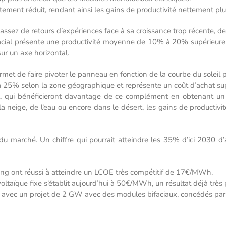
ettement réduit, rendant ainsi les gains de productivité nettement plus
’assez de retours d’expériences face à sa croissance trop récente, 
ifacial présente une productivité moyenne de 10% à 20% supérieur
ur un axe horizontal.
met de faire pivoter le panneau en fonction de la courbe du soleil p
à 25% selon la zone géographique et représente un coût d’achat su
il, qui bénéficieront davantage de ce complément en obtenant un
neige, de l’eau ou encore dans le désert, les gains de productivi
 marché. Un chiffre qui pourrait atteindre les 35% d’ici 2030 d’ap
acking ont réussi à atteindre un LCOE très compétitif de 17€/MWh.
oltaïque fixe s’établit aujourd’hui à 50€/MWh, un résultat déjà très
rd avec un projet de 2 GW avec des modules bifaciaux, concédés par