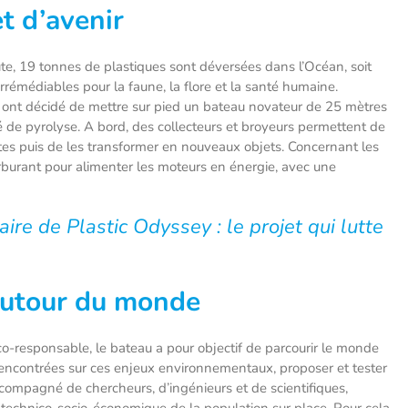
t d’avenir
ute, 19 tonnes de plastiques sont déversées dans l’Océan, soit
rémédiables pour la faune, la flore et la santé humaine.
et ont décidé de mettre sur pied un bateau novateur de 25 mètres
é de pyrolyse. A bord, des collecteurs et broyeurs permettent de
ettes puis de les transformer en nouveaux objets. Concernant les
arburant pour alimenter les moteurs en énergie, avec une
aire de Plastic Odyssey : le projet qui lutte
autour du monde
o-responsable, le bateau a pour objectif de parcourir le monde
 rencontrées sur ces enjeux environnementaux, proposer et tester
Accompagné de chercheurs, d’ingénieurs et de scientifiques,
x technico-socio-économique de la population sur place. Pour cela,