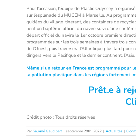
Pour l’occasion, l’équipe de Plastic Odyssey a orga
sur l’esplanade du MUCEM à Marseille. Au programme, 
guidées du village itinérant, des containers de recyc
tient un baptême officiel du navire suivi d’une confére
départ officiel du navire le 1er octobre première direct
programmées sur les trois semaines à travers trois cont
de l’Ouest, puis traversera l’Atlantique plus tard pour 
dirigera vers le Pacifique et le dernier continent, l’Asie.
Même si un retour en France est programmé pour le
la pollution plastique dans les régions fortement i
Prêt
.e à re
Cl
Crédit photo : Tous droits réservés
Par
Salomé Gaudibert
|
septembre 29th, 2022
|
Actualités
|
0 com