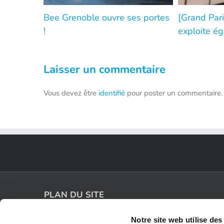
Bee Grenoble ouvre ses portes
[Grand Pari
!
exploite ég
Laisser un commentaire
Vous devez être
identifié
pour poster un commentaire.
PLAN DU SITE
Notre site web utilise des