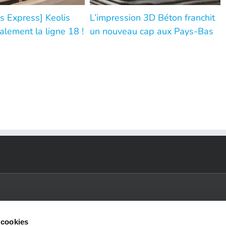
s Express] Keolis
L’impression 3D Béton franchit
alement la ligne 18 !
un nouveau cap aux Pays-Bas
 cookies