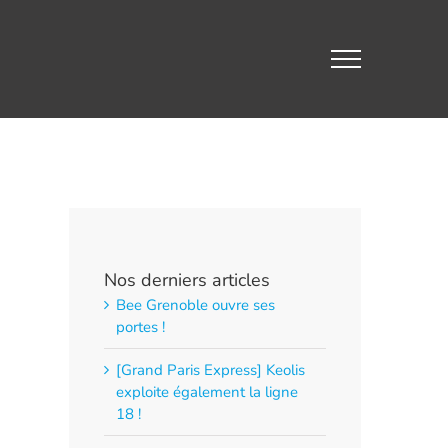
Nos derniers articles
Bee Grenoble ouvre ses
portes !
[Grand Paris Express] Keolis
exploite également la ligne
18 !