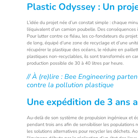
Plastic Odyssey : Un proje
L’idée du projet née d’un constat simple : chaque min
l’équivalent d’un camion poubelle. Des conséquences ir
Pour lutter contre ce fléau, les co-fondateurs du proj
de long, équipé d’une zone de recyclage et d’une unit
récupérer le plastique des océans, le réduire en paill
plastiques non-recyclables, ils sont transformés en c
production possible de 30 à 40 litres par heure.
// À (re)lire : Bee Engineering parten
contre la pollution plastique
Une expédition de 3 ans 
Au-delà de son système de propulsion ingénieux et éc
pendant trois ans afin de sensibiliser les populations
les solutions alternatives pour recycler les déchets. 
l’équipage débute par la réalisation d’un état des lieu