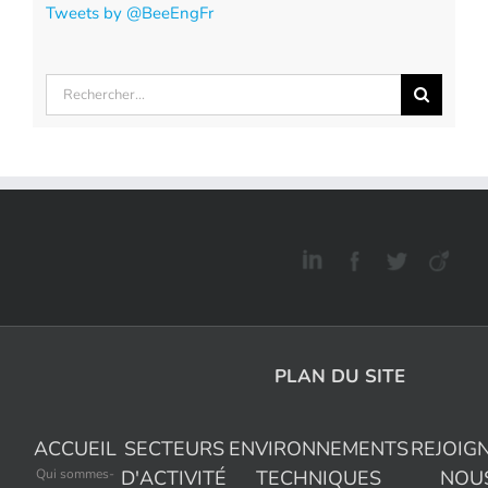
Tweets by @BeeEngFr
Rechercher:
PLAN DU SITE
ACCUEIL
SECTEURS
ENVIRONNEMENTS
REJOIG
Qui sommes-
D'ACTIVITÉ
TECHNIQUES
NOU