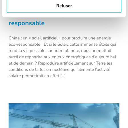
Chine : un « soleil artificiel » pour
Refuser
produire une énergie éco-
responsable
Chine : un « soleil artificiel » pour
Chine : un « soleil artificiel » pour produire une énergie
produire une énergie éco-responsable
éco-responsable Et si le Soleil, cette immense étoile qui
rend la vie possible sur notre planète, nous permettait
aussi de répondre aux enjeux énergétiques d’aujourd’hui
et de demain ? Reproduire artificiellement sur Terre les
conditions de la fusion nucléaire qui alimente l’activité
solaire permettrait en effet [...]