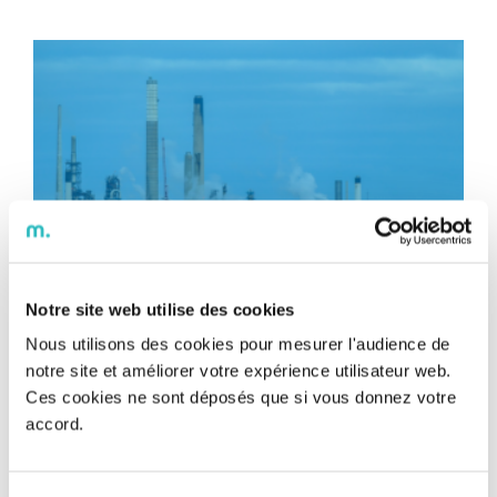
Notre site web utilise des cookies
USA : une étude de faisabilité pour
Nous utilisons des cookies pour mesurer l'audience de
notre site et améliorer votre expérience utilisateur web.
stocker le CO2 des cimenteries dans…
Ces cookies ne sont déposés que si vous donnez votre
des puits de pétrole
accord.
USA : une étude de faisabilité pour
stocker le CO2 des cimenteries dans…
USA : une étude de faisabilité pour stocker le CO2 des