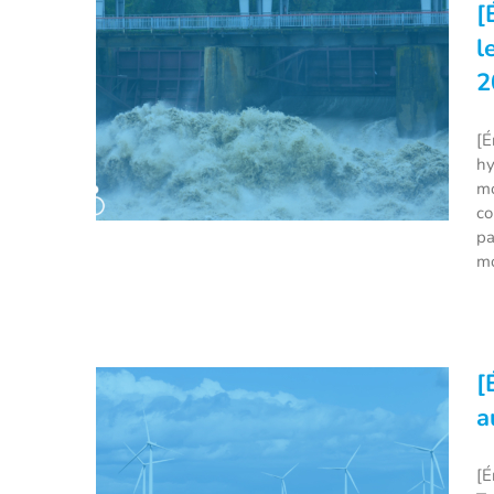
[
l
2
[É
hy
mo
co
pa
mo
[Énergies renouvelables] La
Chine a battu le record de
production hydroélectrique en
[
2020 !
a
[É