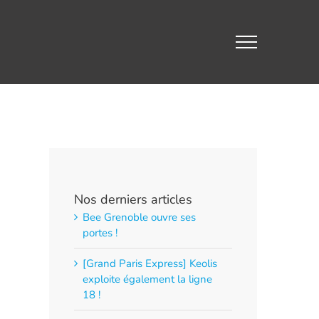
Nos derniers articles
Bee Grenoble ouvre ses
portes !
[Grand Paris Express] Keolis
exploite également la ligne
18 !