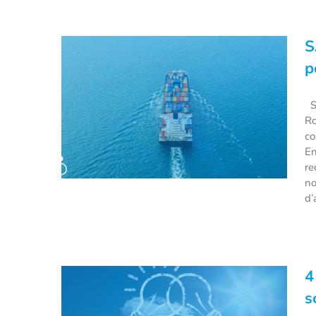
S
p
SA
Ro
co
En
re
no
d’
SAVe Energy : des batteries
électriques pour bateaux
4
signées Rolls-Royce
s