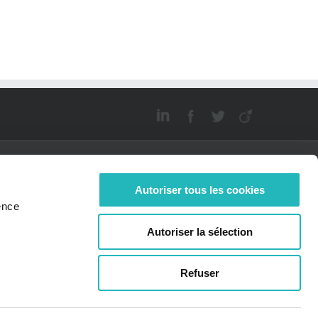
Autoriser tous les cookies
ence
JOIGNEZ-
ACTUALITÉS
Autoriser la sélection
OUS
Bee News
offres d'emplois
idatures
Refuser
tanées