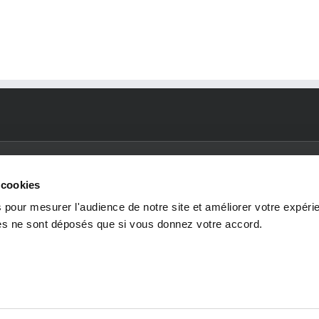
 cookies
 pour mesurer l'audience de notre site et améliorer votre expéri
SECTEURS
ENVIRONNEMENTS
RE
ies ne sont déposés que si vous donnez votre accord.
D'ACTIVITÉ
TECHNIQUES
N
Industrie de l'énergie et
Process & utilities
Nos 
des procédés
Génie civil
Cand
Infrastructures
Mécanique
spon
Industrie et transport
EIA
BIM