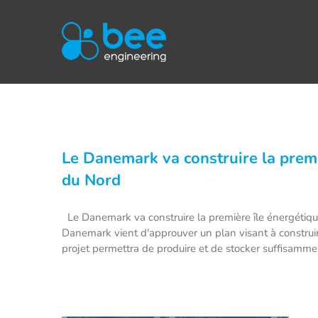
Passer
au
contenu
Le Danemark va construire la prem
du Nord
Le Danemark va construire la première île énergétiq
Danemark vient d'approuver un plan visant à construi
projet permettra de produire et de stocker suffisammen