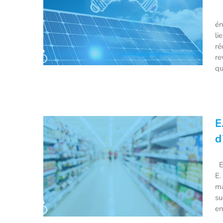
4 
én
li
ré
re
qu
4 technologies pour booster la
E
part du solaire dans le mix
d
énergétique !
E.
E.
ma
su
en