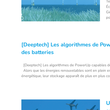
Te
Éc
Gi
po
[Deeptech] Les algorithmes de Pow
[Énergie] Un nouveau parc
des batteries
éolien offshore au large du
Cotentin
[Deeptech] Les algorithmes de PowerUp capables de d
Alors que les énergies renouvelables sont en plein es
énergétique, leur stockage apparaît de plus en plus co
U