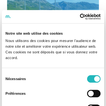
Notre site web utilise des cookies
Nous utilisons des cookies pour mesurer l'audience de
notre site et améliorer votre expérience utilisateur web.
Ces cookies ne sont déposés que si vous donnez votre
Piriou rejoint TOWT dans la
accord.
construction de son premier voilier-
cargo
Sélection
Piriou rejoint TOWT dans la construction
Nécessaires
du
Piriou rejoint TOWT dans la construction de son premier
de son premier voilier-cargo
consentement
voilier-cargo Temps de lecture : 5 min La compagnie
maritime bretonne Transoceanic Wind Transport (TOWT)
Préférences
vient de faire un nouveau pas vers la conception de son
premier voilier-cargo en annonçant sa collaboration avec