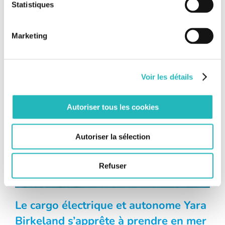
Statistiques
le groupe naval breton, Piriou. Le voilier-cargo, qui se
présente comme une alternative [...]
Marketing
Voir les détails
Autoriser tous les cookies
Autoriser la sélection
Refuser
Le cargo électrique et autonome Yara
Birkeland s’apprête à prendre en mer