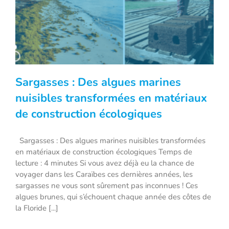
Sargasses : Des algues marines
nuisibles transformées en matériaux
de construction écologiques
Sargasses : Des algues marines
nuisibles transformées en matériaux de
Sargasses : Des algues marines nuisibles transformées
en matériaux de construction écologiques Temps de
construction écologiques
lecture : 4 minutes Si vous avez déjà eu la chance de
voyager dans les Caraïbes ces dernières années, les
sargasses ne vous sont sûrement pas inconnues ! Ces
algues brunes, qui s’échouent chaque année des côtes de
la Floride [...]