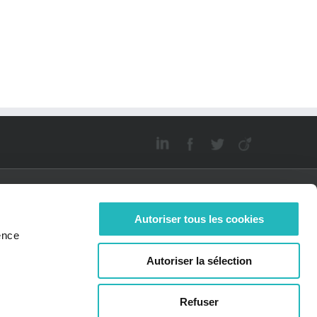
Autoriser tous les cookies
ence
JOIGNEZ-
ACTUALITÉS
Autoriser la sélection
OUS
Bee News
offres d'emplois
idatures
Refuser
tanées