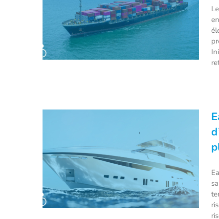
Le
en
él
pr
In
re
Le cargo électrique et autonome
E
Yara Birkeland s’apprête à
d
prendre en mer
p
Ea
sa
te
ri
ri