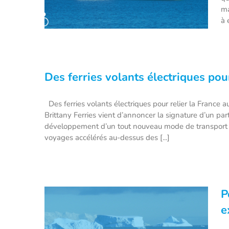
ma
à 
Des ferries volants électriques po
“Oceanbird” le cargo écologique
et éolien de demain !
Des ferries volants électriques pour relier la France
Brittany Ferries vient d’annoncer la signature d’un pa
développement d’un tout nouveau mode de transport : 
voyages accélérés au-dessus des [...]
P
e