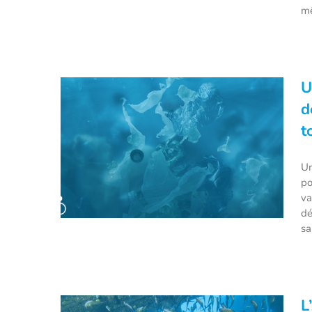
mê
Earth 300 : un navire nucléaire
d’exploration scientifique pour
U
sauver la planète !
d
t
Un
po
va
dé
sa
Une île flottante futuriste
construite à base de déchets
L