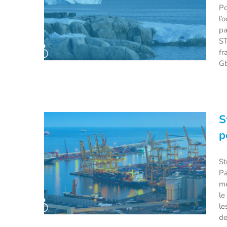
Po
l’
pa
ST
fr
Gb
Polar Pod : un bateau vertical
S
pour une expédition inédite dans
p
l’océan Austral !
St
Pa
me
le
le
de