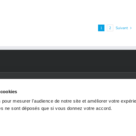
1
2
Suivant
 cookies
 pour mesurer l'audience de notre site et améliorer votre expéri
SECTEURS
ENVIRONNEMENTS
RE
ies ne sont déposés que si vous donnez votre accord.
D'ACTIVITÉ
TECHNIQUES
N
Industrie de l'énergie et
Process & utilities
Nos 
des procédés
Génie civil
Cand
Infrastructures
Mécanique
spon