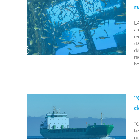
plastiques pour accueillir des
r
touristes
L’
ar
re
(D
de
re
ho
L’Alfred Merlin, le nouveau
navire dédié à la recherche
“
archéologique
d
“O
le
qu