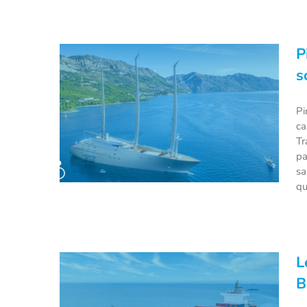
P
BMW s’attaque à la mer avec
son nouveau yacht électrique
s
Pi
ca
Tr
pa
sa
qu
Piriou rejoint TOWT dans la
L
construction de son premier
B
voilier-cargo