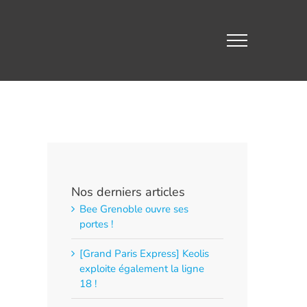
Nos derniers articles
Bee Grenoble ouvre ses
portes !
[Grand Paris Express] Keolis
exploite également la ligne
18 !