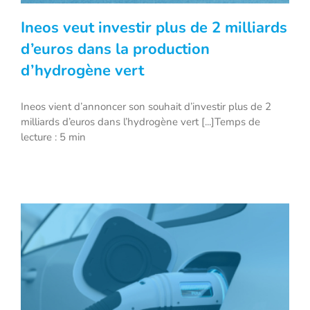
Ineos veut investir plus de 2 milliards
d’euros dans la production
d’hydrogène vert
Ineos veut investir plus de 2 milliards
d’euros dans la production d’hydrogène
Ineos vient d’annoncer son souhait d’investir plus de 2
milliards d’euros dans l’hydrogène vert [...]Temps de
vert
lecture : 5 min