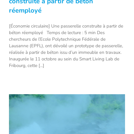
construite à partir de béton
réemployé
[Économie circulaire] Une passerelle
[Économie circulaire] Une passerelle construite à partir de
construite à partir de béton réemployé
béton réemployé Temps de lecture : 5 min Des
chercheurs de l’Ecole Polytechnique Fédérale de
Lausanne (EPFL), ont dévoilé un prototype de passerelle,
réalisée à partir de béton issu d’un immeuble en travaux.
Inaugurée le 11 octobre au sein du Smart Living Lab de
Fribourg, cette [...]