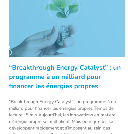
“Breakthrough Energy Catalyst” : un
programme à un milliard pour
financer les énergies propres
“Breakthrough Energy Catalyst” : un
programme à un milliard pour financer
“Breakthrough Energy Catalyst” : un programme à un
milliard pour financer les énergies propres Temps de
les énergies propres
lecture : 5 min Aujourd’hui, les innovations en matière
d’énergie propre se multiplient. Mais pour qu’elles se
développent rapidement et s’imposent au sein des