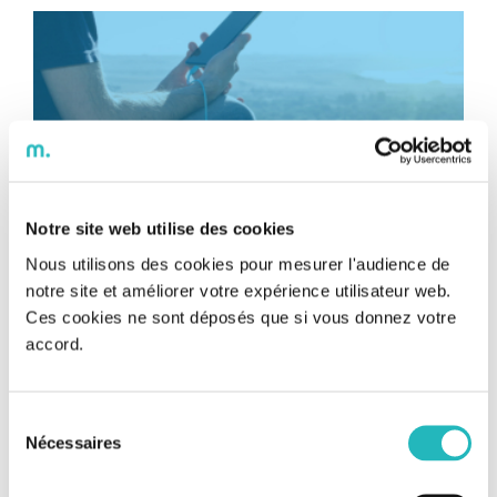
Notre site web utilise des cookies
Nous utilisons des cookies pour mesurer l'audience de
notre site et améliorer votre expérience utilisateur web.
Des étudiants créent une veste avec
Ces cookies ne sont déposés que si vous donnez votre
accord.
des panneaux solaires !
Des étudiants créent une veste avec des panneaux
Sélection
Des étudiants créent une veste avec des
solaires ! Temps de lecture : 5 min Et si nous pouvions
Nécessaires
du
panneaux solaires !
recharger nos accessoires électroniques n’importe où,
consentement
n’importe quand, uniquement grâce à nos vêtements ?