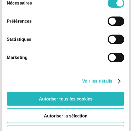
Nécessaires
du
souhaitions rebattre les cartes pour un engagement de
consentement
plus.
Préférences
Notre troisième engagement ? Il est orienté vers nos
métiers : depuis 2019, nous sommes aussi partenaires de
l’association
“Elles Bougent »
! Un partenariat qui ne
Statistiques
dessert pas n’importe quelle cause : Elles Bougent fait
découvrir les métiers passionnants d’ingénieures et
techniciennes auprès des jeunes filles.
Marketing
Leur objectif : valoriser les femmes ingénieures dans le
monde professionnel et assurer la place des ingénieures
dans le monde du conseil. Et maintenant que nous
Voir les détails
avançons main dans la main, c’est un peu le nôtre aussi !
En effet, Bee chez Elles Bougent, c’est aujourd’hui 18
Autoriser tous les cookies
marraines et quatre relais.
C’est surtout la promesse de bien plus encore avec un
Autoriser la sélection
total chez Elles Bougent de 6000 marraines, 1000 relais,
900 collèges et lycées. Jetez un coup d’œil à la vidéo,