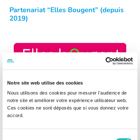
Partenariat “Elles Bougent” (depuis
2019)
Elles bougent, l’association qui veut vous faire découvrir
les métiers d’ingénieures et techniciennes dans des
Notre site web utilise des cookies
secteurs passionnants ! www.ellesbougent.com
Nous utilisons des cookies pour mesurer l'audience de
notre site et améliorer votre expérience utilisateur web.
Ces cookies ne sont déposés que si vous donnez votre
Jamais deux sans trois vous dites ? Quoiqu’il en soit,
accord.
depuis 2016, Bee a mis sur le devant de la scène des
problématiques essentielles.
Sélection
Après avoir parié sur les enjeux environnementaux, nous