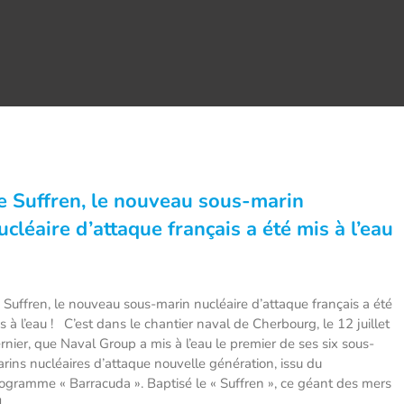
e Suffren, le nouveau sous-marin
ucléaire d’attaque français a été mis à l’eau
 Suffren, le nouveau sous-marin nucléaire d’attaque français a été
s à l’eau ! C’est dans le chantier naval de Cherbourg, le 12 juillet
rnier, que Naval Group a mis à l’eau le premier de ses six sous-
rins nucléaires d’attaque nouvelle génération, issu du
ogramme « Barracuda ». Baptisé le « Suffren », ce géant des mers
]