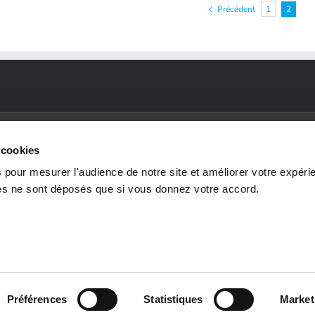
Précédent
1
2
 cookies
 pour mesurer l'audience de notre site et améliorer votre expéri
SECTEURS
ENVIRONNEMENTS
RE
ies ne sont déposés que si vous donnez votre accord.
D'ACTIVITÉ
TECHNIQUES
N
Industrie de l'énergie et
Process & utilities
Nos 
des procédés
Génie civil
Cand
Infrastructures
Mécanique
spon
Industrie et transport
EIA
BIM
Préférences
Statistiques
Market