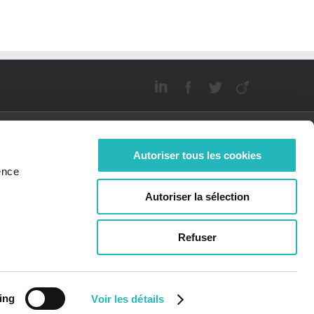
Autoriser tous les cookies
ence
JOIGNEZ-
ACTUALITÉS
Autoriser la sélection
OUS
Bee News
offres d'emplois
Refuser
idatures
tanées
ing
Voir les détails