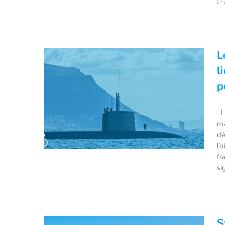
Le Suffren, le nouveau sous-
marin nucléaire d’attaque
L
français a été mis à l’eau !
l
p
Le
ma
dé
l’
fr
si
Les détails du « contrat du siècle
», qui va lier Naval Group à la
marine australienne pour 50 ans
S