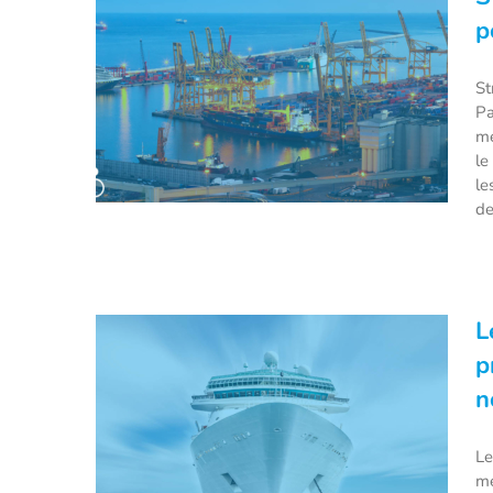
!
p
St
Pa
me
le
le
de
Stratégie portuaire nationale :
L
fusion des ports du Havre,
p
Rouen et Paris
n
Le
me