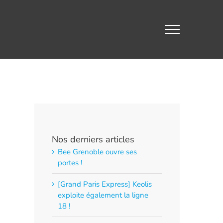
Nos derniers articles
Bee Grenoble ouvre ses
portes !
[Grand Paris Express] Keolis
exploite également la ligne
18 !