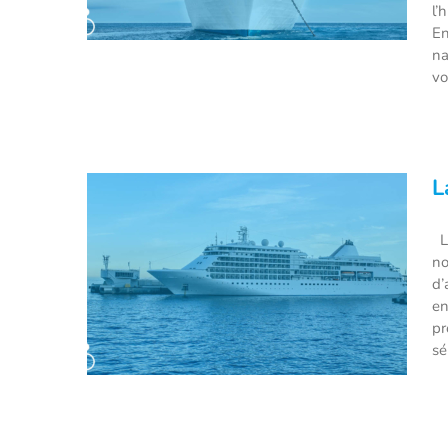
l’
En
na
vo
Le premier paquebot au monde
à être propulsé au GNL prendra
L
la mer fin novembre
La
no
d’
en
pr
sé