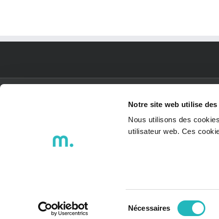
La Navale chez Bee Engineering
! (Part 1)
PLAN DU SITE
Notre site web utilise des
Nous utilisons des cookies
ACCUEIL
utilisateur web. Ces cook
Qui sommes-nous ?
Nos engagements
BEENovation / BEE SMART
Mentions légales
Politique de protection des
données
Sélection
Nécessaires
du