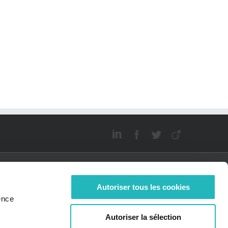
Autoriser tous les cookies
ence
JOIGNEZ-
ACTUALITÉS
Autoriser la sélection
OUS
Bee News