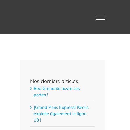
Nos derniers articles
Bee Grenoble ouvre ses
portes !
[Grand Paris Express] Keolis
exploite également la ligne
18 !