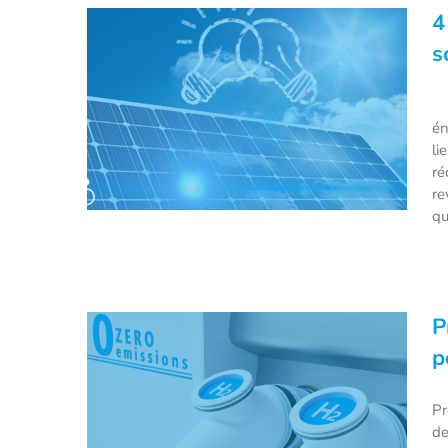
Engie et EDP s’associent pour
4
faire partie des leaders
s
mondiaux de l’éolien en mer
4 
én
li
ré
re
qu
4 technologies pour booster la
P
part du solaire dans le mix
p
énergétique !
Pr
de