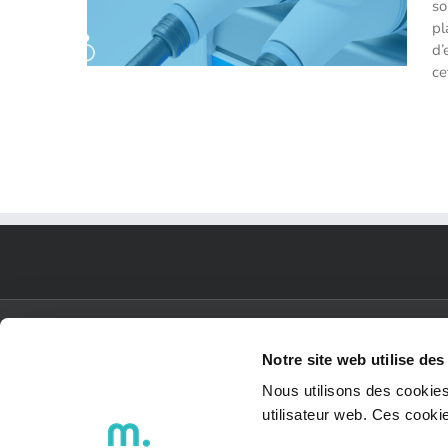
so
pl
d’
ce
Premier pas sur le marché de
l’Hydrogène pour EDF !
PLAN DU SITE
Notre site web utilise des
Nous utilisons des cookies
ACCUEIL
utilisateur web. Ces cook
Qui sommes-nous ?