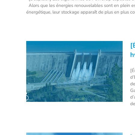
Alors que les énergies renouvelables sont en plein es
énergétique, leur stockage apparaît de plus en plus co
[
h
[É
d’
de
Ga
d’
de
[Énergie] Zoom sur la nouvelle