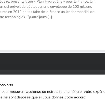
lidaire, présentait son « Plan Hydrogène » pour la France. Un
an qui prévoit de débloquer une enveloppe de 100 millions
euros en 2019 pour « faire de la France un leader mondial de
tte technologie ». Quatre jours [...]
 cookies
 pour mesurer l'audience de notre site et améliorer votre expéri
SECTEURS
ENVIRONNEMENTS
RE
ies ne sont déposés que si vous donnez votre accord.
D'ACTIVITÉ
TECHNIQUES
N