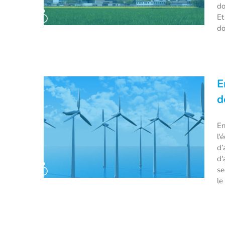
do
Et
do
« Excell » : le plan d’EDF pour
E
redorer le blason du nucléaire
d
français
En
l'
d’
d'
se
le 