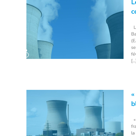
L
centrale hydroélectrique
c
souterraine d’EDF
Le
Ba
(E
se
fé
[...
«
Le monde arabe va inaugurer sa
première centrale nucléaire
b
« 
fr
la