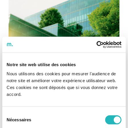
Notre site web utilise des cookies
Nous utilisons des cookies pour mesurer l'audience de
« Déclaration de Chaillot » : 70 pays
notre site et améliorer votre expérience utilisateur web.
s’engagent vers la transition
Ces cookies ne sont déposés que si vous donnez votre
accord.
écologique du bâtiment
« Déclaration de Chaillot » : 70 pays
s’engagent vers la transition écologique
« Déclaration de Chaillot » : 70 pays s’engagent vers la
Sélection
transition écologique du bâtiment Temps de lecture : 5
du bâtiment
Nécessaires
du
min À l’occasion du Forum Mondial Bâtiments et Climat,
consentement