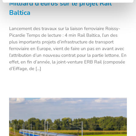
Milliard d’euros sur le projet Rail
Baltica
Eiffage remporte un contrat de 3,7
Lancement des travaux sur la liaison ferroviaire Roissy-
Milliard d’euros sur le projet Rail Baltica
Picardie Temps de lecture : 4 min Rail Baltica, l’un des
plus importants projets d’infrastructure de transport
ferroviaire en Europe, vient de faire un pas en avant avec
l’attribution d’un nouveau contrat pour la partie lettone. En
effet, en fin d’année, la joint-venture ERB Rail (composée
d’Eiffage, de [...]