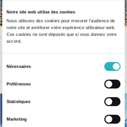
Notre site web utilise des cookies
Nous utilisons des cookies pour mesurer l'audience de
notre site et améliorer votre expérience utilisateur web.
Ces cookies ne sont déposés que si vous donnez votre
La plus grande centrale solaire
accord.
thermique à Verdun : une révolution
énergétique
Sélection
La plus grande centrale solaire thermique à
La plus grande centrale solaire thermique à Verdun : une
Nécessaires
du
révolution énergétique ! Temps de lecture : 4 min Le [...]
Verdun : une révolution énergétique
consentement
Préférences
Statistiques
Marketing