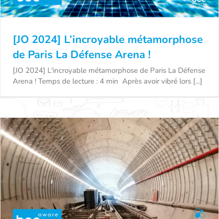
[JO 2024] L’incroyable métamorphose
de Paris La Défense Arena !
[JO 2024] L'incroyable métamorphose de Paris La Défense
Arena ! Temps de lecture : 4 min Après avoir vibré lors [...]
[JO 2024] L’incroyable métamorphose de Paris
La Défense Arena !