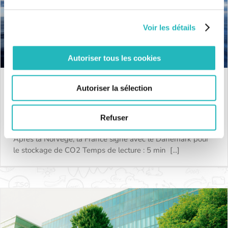
Voir les détails
Autoriser tous les cookies
Autoriser la sélection
Après la Norvège, la France signe
avec le Danemark pour le stockage de
Refuser
CO2
Après la Norvège, la France signe avec le
Après la Norvège, la France signe avec le Danemark pour
le stockage de CO2 Temps de lecture : 5 min [...]
Danemark pour le stockage de CO2