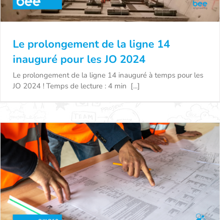
Le prolongement de la ligne 14
inauguré pour les JO 2024
Le prolongement de la ligne 14 inauguré à temps pour les
JO 2024 ! Temps de lecture : 4 min [...]
Le prolongement de la ligne 14 inauguré pour
les JO 2024