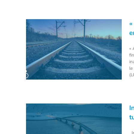
Chine : inauguration du plus long
«
« pont maritime » du monde
e
(55km).
« 
fi
in
le
(L
I
« Al Boraq » : le premier TGV
t
africain entrera en service au
Maroc fin 2018 !
In