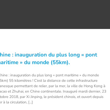
hine : inauguration du plus long « pont
aritime » du monde (55km).
ine : inauguration du plus long « pont maritime » du monde
5km) 55 kilomètres ! C’est la distance de cette infrastructure
tanesque permettant de relier, par la mer, la ville de Hong Kong à
cao et Zhuhai, en Chine continentale. Inauguré mardi dernier, 23
tobre 2018, par Xi Jinping, le président chinois, et ouvert depuis
er à la circulation, [...]