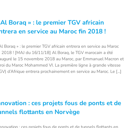
 Al Boraq » : le premier TGV africain
ntrera en service au Maroc fin 2018 !
Al Boraq » : le premier TGV africain entrera en service au Maroc
n 2018 ! [MAJ du 16/11/18] Al Boraq, le TGV marocain a été
auguré le 15 novembre 2018 au Maroc, par Emmanuel Macron et
 roi du Maroc Mohammed VI. La première ligne à grande vitesse
GV) d’Afrique entrera prochainement en service au Maroc. Le [...]
nnovation : ces projets fous de ponts et de
unnels flottants en Norvège
novation : ces projets fous de ponts et de tunnels flottants en