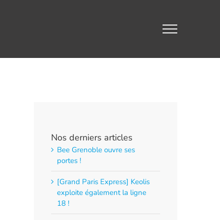
Nos derniers articles
Bee Grenoble ouvre ses
portes !
[Grand Paris Express] Keolis
exploite également la ligne
18 !