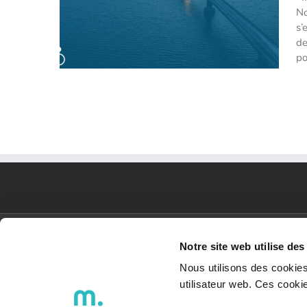
No
s’
de
po
Innovation : ces projets fous de
ponts et de tunnels flottants en
Norvège
PLAN DU SITE
Notre site web utilise des
Nous utilisons des cookies
utilisateur web. Ces cook
ACCUEIL
Qui sommes-nous ?