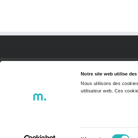
“TESE” : La construction de la
tour solaire d’Elithis à Saint-
Etienne va démarrer
PLAN DU SITE
Notre site web utilise des
Nous utilisons des cookies
utilisateur web. Ces cook
ACCUEIL
Qui sommes-nous ?
Nos engagements
BEENovation / BEE SMART
Mentions légales
Politique de protection des
données
Sélection