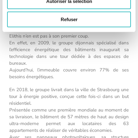
Autoriser la sélection
Des premiers essais réussis à
Dijon et à Strasbourg
Refuser
Elithis n’en est pas à son premier coup.
En effet, en 2009, le groupe dijonnais spécialisé dans
l’efficience énergétique des bâtiments inaugurait sa
technologie dans une tour dédiée à des espaces de
bureaux.
Aujourd’hui, l’immeuble couvre environ 77% de ses
besoins énergétiques.
En 2018, le groupe livrait dans la ville de Strasbourg une
tour à énergie positive, conçue cette fois-ci dans un but
résidentiel.
Présentée comme une première mondiale au moment de
sa livraison, le bâtiment de 57 mètres de haut au design
ultra-moderne permet aux locataires des 63
appartements de réaliser de véritables économies.
Avec ses panneaux photovoltaïques, sa structure