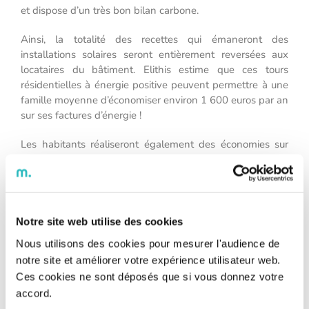
et dispose d’un très bon bilan carbone.
Ainsi, la totalité des recettes qui émaneront des
installations solaires seront entièrement reversées aux
locataires du bâtiment. Elithis estime que ces tours
résidentielles à énergie positive peuvent permettre à une
famille moyenne d’économiser environ 1 600 euros par an
sur ses factures d’énergie !
Les habitants réaliseront également des économies sur
les charges, grâce à la baisse des coûts de
fonctionnement de la tour dû à l’adoption de solutions
technologiques moins onéreuses en matière de
maintenance.
Notre site web utilise des cookies
Son design et sa conception ont été pensés dans les
Nous utilisons des cookies pour mesurer l'audience de
moindres détails pour tirer parti de toutes les ressources
notre site et améliorer votre expérience utilisateur web.
naturelles à disposition.
Ces cookies ne sont déposés que si vous donnez votre
On retrouvera donc des appartements bénéficiant d’une
accord.
double orientation, de larges baies vitrées pour faire