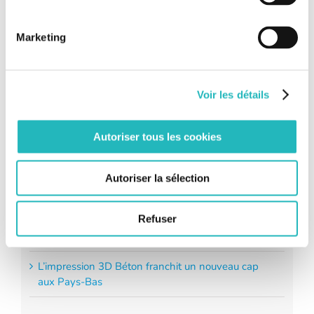
Si vous l’ignoriez, [...]
Marketing
Voir les détails
Autoriser tous les cookies
Nos derniers articles
Autoriser la sélection
Bee Grenoble ouvre ses portes !
Refuser
[Grand Paris Express] Keolis exploite également la
ligne 18 !
L’impression 3D Béton franchit un nouveau cap
aux Pays-Bas