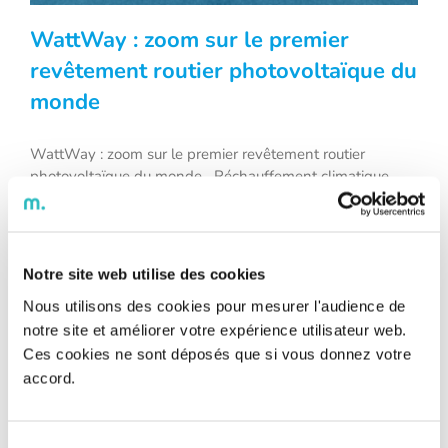
WattWay : zoom sur le premier
revêtement routier photovoltaïque du
monde
WattWay : zoom sur le premier
revêtement routier photovoltaïque du
WattWay : zoom sur le premier revêtement routier
photovoltaïque du monde Réchauffement climatique,
monde
amenuisement des ressources primaires, augmentation de
la demande énergétique… Autant d’enjeux qui doivent
nous pousser à repenser notre manière de consommer,
mais aussi de produire l’électricité de demain. Dans ce
Notre site web utilise des cookies
contexte, WattWay, le premier revêtement routier
Nous utilisons des cookies pour mesurer l'audience de
photovoltaïque du monde, fruit de [...]
notre site et améliorer votre expérience utilisateur web.
Ces cookies ne sont déposés que si vous donnez votre
accord.
Sélection