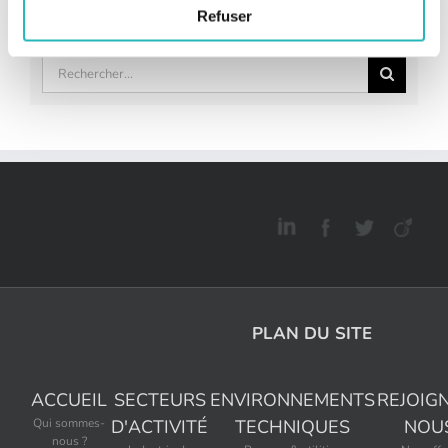
Refuser
Rechercher:
PLAN DU SITE
ACCUEIL
SECTEURS
ENVIRONNEMENTS
REJOIG
Qui sommes-
D'ACTIVITÉ
TECHNIQUES
NOU
nous ?