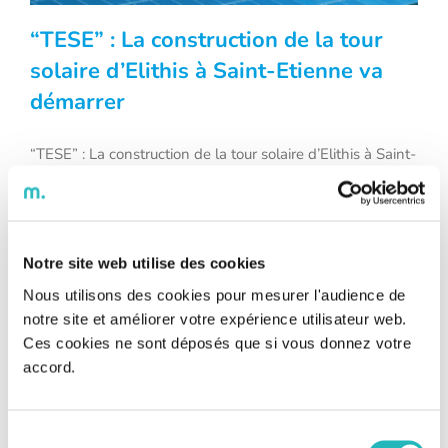
“TESE” : La construction de la tour
solaire d’Elithis à Saint-Etienne va
démarrer
“TESE” : La construction de la tour
solaire d’Elithis à Saint-Etienne va
“TESE” : La construction de la tour solaire d’Elithis à Saint-
Etienne va démarrer Temps de lecture : 5 min Le groupe
démarrer
Elithis et son partenaire, la société Catella Résidentiel
Investment Management (CRIM), vont bientôt mettre sur
pied leur tour solaire à énergie positive à Saint-Etienne.
Cette tour devrait être capable de produire plus d’énergie
Notre site web utilise des cookies
[...]
Nous utilisons des cookies pour mesurer l'audience de
notre site et améliorer votre expérience utilisateur web.
Ces cookies ne sont déposés que si vous donnez votre
accord.
Sélection