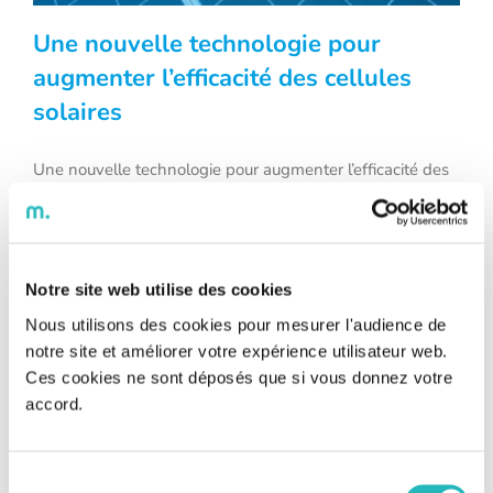
Une nouvelle technologie pour
augmenter l’efficacité des cellules
solaires
Une nouvelle technologie pour
augmenter l’efficacité des cellules
Une nouvelle technologie pour augmenter l’efficacité des
cellules solaires Temps de lecture : 4 min À l’heure où les
solaires
enjeux climatiques et environnementaux sont de plus en
plus importants, les panneaux solaires représentent une
solution très convoitée pour récupérer de l’énergie. Mais
leur impact financier et l’utilisation de matériaux non
Notre site web utilise des cookies
renouvelables dans leur construction restent [...]
Nous utilisons des cookies pour mesurer l'audience de
notre site et améliorer votre expérience utilisateur web.
Ces cookies ne sont déposés que si vous donnez votre
accord.
Sélection