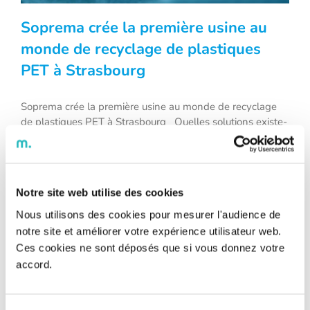
Soprema crée la première usine au
monde de recyclage de plastiques
PET à Strasbourg
Soprema crée la première usine au
monde de recyclage de plastiques PET
Soprema crée la première usine au monde de recyclage
de plastiques PET à Strasbourg Quelles solutions existe-
à Strasbourg
t-il pour les déchets d’emballages en plastique non
recyclable ? Qui ne s’est pas déjà posé la question en
triant ses déchets ? Rappelons déjà qu’à peine plus d’un
quart des emballages plastiques sont réellement recyclés
Notre site web utilise des cookies
en France. [...]
Nous utilisons des cookies pour mesurer l'audience de
notre site et améliorer votre expérience utilisateur web.
Ces cookies ne sont déposés que si vous donnez votre
accord.
Précédent
1
2