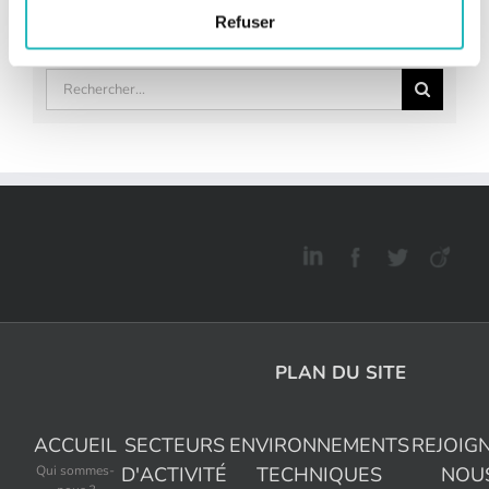
Tweets by @BeeEngFr
Refuser
Rechercher:
PLAN DU SITE
ACCUEIL
SECTEURS
ENVIRONNEMENTS
REJOIG
Qui sommes-
D'ACTIVITÉ
TECHNIQUES
NOU