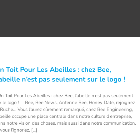
n Toit Pour Les Abeilles : chez Bee,
’abeille n’est pas seulement sur le logo !
 Toit Pour Les Abeilles : chez Bee, l’abeille n’est pas seulement
r le logo ! Bee, Bee’News, Antenne Bee, Honey Date, rejoignez
 Ruche… Vous l’aurez sûrement remarqué, chez Bee Engineering,
abeille occupe une place centrale dans notre culture d’entreprise,
ns notre vision des choses, mais aussi dans notre communication.
 vous l’ignoriez, [...]