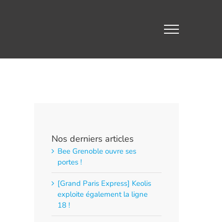
Nos derniers articles
Bee Grenoble ouvre ses
portes !
[Grand Paris Express] Keolis
exploite également la ligne
18 !