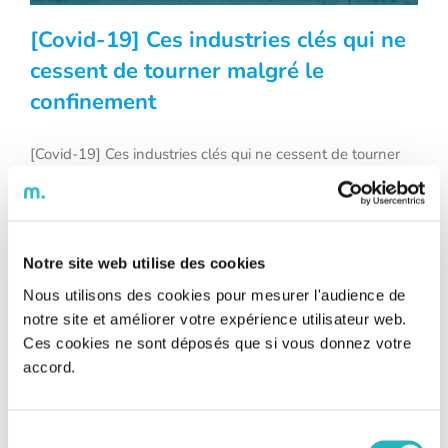
[Covid-19] Ces industries clés qui ne
cessent de tourner malgré le
confinement
[Covid-19] Ces industries clés qui ne
cessent de tourner malgré le
[Covid-19] Ces industries clés qui ne cessent de tourner
malgré le confinement Alors que la France est en plein
confinement
confinement, certains secteurs industriels ne peuvent pour
autant pas s’arrêter de fonctionner. Il s’agit d’usines qui
assurent des activités vitales au pays au quotidien. Depuis
2006, la France a d’ailleurs défini une liste des Opérateurs
Notre site web utilise des cookies
[...]
Nous utilisons des cookies pour mesurer l'audience de
notre site et améliorer votre expérience utilisateur web.
Ces cookies ne sont déposés que si vous donnez votre
accord.
Sélection