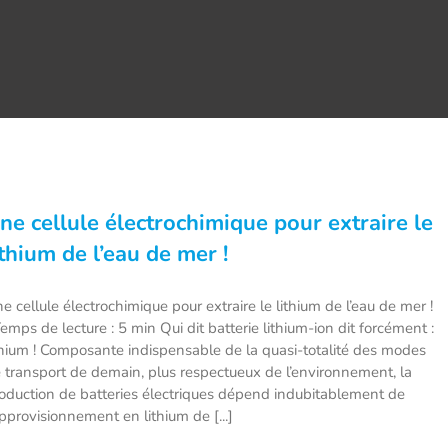
ne cellule électrochimique pour extraire le
ithium de l’eau de mer !
e cellule électrochimique pour extraire le lithium de l’eau de mer !
mps de lecture : 5 min Qui dit batterie lithium-ion dit forcément :
thium ! Composante indispensable de la quasi-totalité des modes
 transport de demain, plus respectueux de l’environnement, la
oduction de batteries électriques dépend indubitablement de
approvisionnement en lithium de [...]