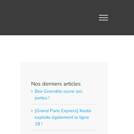
Nos derniers articles
Bee Grenoble ouvre ses
portes !
[Grand Paris Express] Keolis
exploite également la ligne
18 !