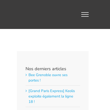
Nos derniers articles
Bee Grenoble ouvre ses
portes !
[Grand Paris Express] Keolis
exploite également la ligne
18 !