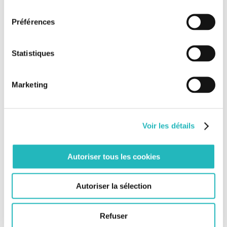
consentement
Nos derniers articles
Préférences
Bee Grenoble ouvre ses portes !
[Grand Paris Express] Keolis exploite également la
Statistiques
ligne 18 !
L’impression 3D Béton franchit un nouveau cap
Marketing
aux Pays-Bas
Voir les détails
Rejoignez-nous sur Facebook
Autoriser tous les cookies
Rejoignez-nous sur Twitter
Autoriser la sélection
Tweets by @BeeEngFr
Refuser
Rechercher: