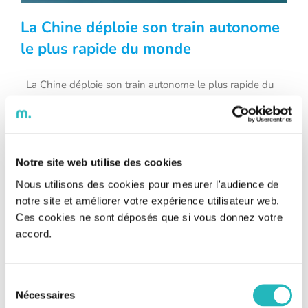
La Chine déploie son train autonome
le plus rapide du monde
La Chine déploie son train autonome le plus rapide du
La Chine déploie son train autonome le
monde A deux ans des Jeux Olympiques d’hiver de
plus rapide du monde
Pékin, la Chine voit les choses en grand et continue
d’innover. Dernière révolution en date : le train autonome
le plus rapide du monde ! En effet, le 9 janvier dernier la
Chine a inauguré [...]
Notre site web utilise des cookies
Nous utilisons des cookies pour mesurer l'audience de
notre site et améliorer votre expérience utilisateur web.
Ces cookies ne sont déposés que si vous donnez votre
accord.
Sélection
Nécessaires
du