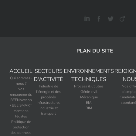
PLAN DU SITE
ACCUEIL
SECTEURS
ENVIRONNEMENTS
REJOIG
Qui sommes-
D'ACTIVITÉ
TECHNIQUES
NOU
nous ?
Industrie de
Process & utilities
Nos offr
Nos
l'énergie et des
Génie civil
d'emplo
engagements
procédés
Mécanique
Candidatu
BEENovation
Infrastructures
EIA
spontané
/ BEE SMART
Industrie et
BIM
Mentions
transport
légales
Politique de
protection
des données