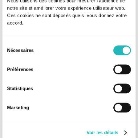
Nous utilisons des cookies pour mesurer l'audience de
notre site et améliorer votre expérience utilisateur web.
Ces cookies ne sont déposés que si vous donnez votre
accord.
Sélection
Nécessaires
du
consentement
Préférences
Statistiques
Eiffage remporte un contrat de 3,7
Marketing
Milliard d’euros sur le projet Rail
Baltica
Voir les détails
Eiffage remporte un contrat de 3,7