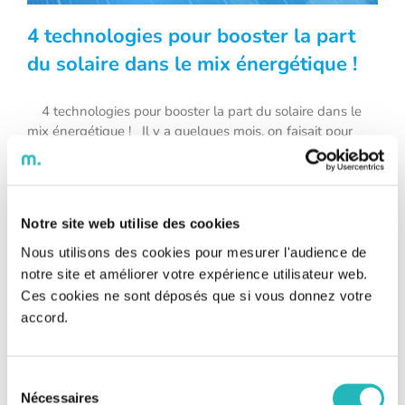
4 technologies pour booster la part
du solaire dans le mix énergétique !
4 technologies pour booster la part du solaire dans le
4 technologies pour booster la part du
mix énergétique ! Il y a quelques mois, on faisait pour
solaire dans le mix énergétique !
vous l’état des lieux des énergies renouvelables en France
en 2018. Plus récemment, on vous parlait aussi de
WattWay, le premier revêtement photovoltaïque du
monde, développé par Colas. Alors que notre transition
Notre site web utilise des cookies
[...]
Nous utilisons des cookies pour mesurer l'audience de
notre site et améliorer votre expérience utilisateur web.
Ces cookies ne sont déposés que si vous donnez votre
accord.
Sélection
Nécessaires
du