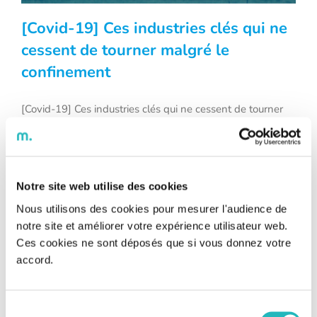
[Covid-19] Ces industries clés qui ne
cessent de tourner malgré le
confinement
[Covid-19] Ces industries clés qui ne
cessent de tourner malgré le
[Covid-19] Ces industries clés qui ne cessent de tourner
malgré le confinement Alors que la France est en plein
confinement
confinement, certains secteurs industriels ne peuvent pour
autant pas s’arrêter de fonctionner. Il s’agit d’usines qui
assurent des activités vitales au pays au quotidien. Depuis
2006, la France a d’ailleurs défini une liste des Opérateurs
Notre site web utilise des cookies
[...]
Nous utilisons des cookies pour mesurer l'audience de
notre site et améliorer votre expérience utilisateur web.
Ces cookies ne sont déposés que si vous donnez votre
accord.
Sélection