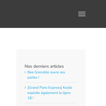
Nos derniers articles
Bee Grenoble ouvre ses
portes !
[Grand Paris Express] Keolis
exploite également la ligne
18 !