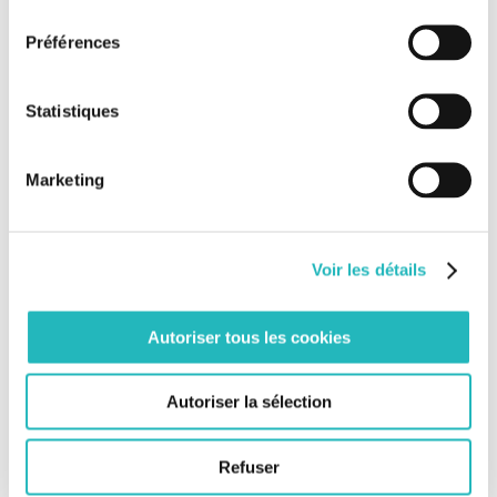
consentement
Nos derniers articles
Préférences
Bee Grenoble ouvre ses portes !
[Grand Paris Express] Keolis exploite également la
Statistiques
ligne 18 !
L’impression 3D Béton franchit un nouveau cap
Marketing
aux Pays-Bas
Voir les détails
Rejoignez-nous sur Facebook
Autoriser tous les cookies
Rejoignez-nous sur Twitter
Tweets by @BeeEngFr
Autoriser la sélection
Refuser
Rechercher: