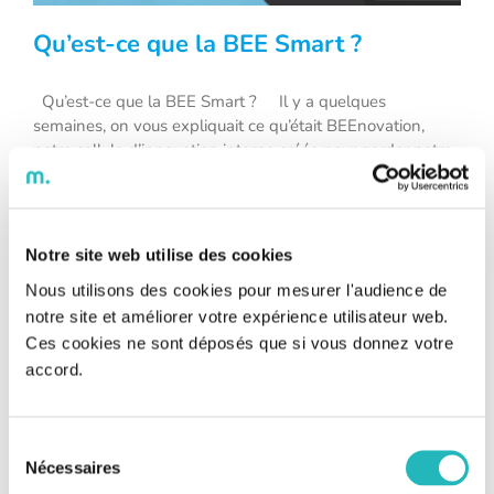
Qu’est-ce que la BEE Smart ?
Qu’est-ce que la BEE Smart ? Il y a quelques
semaines, on vous expliquait ce qu’était BEEnovation,
notre cellule d’innovation interne créée pour garder notre
Qu’est-ce que la BEE Smart ?
position centrale dans le secteur de l’ingénierie et qui nous
permet de rester toujours à la pointe de l’innovation.
https://bee-eng.com/beenovation-cest-quoi/
Aujourd’hui, on vous dit tout sur [...]
Notre site web utilise des cookies
Nous utilisons des cookies pour mesurer l'audience de
notre site et améliorer votre expérience utilisateur web.
Ces cookies ne sont déposés que si vous donnez votre
accord.
Sélection
Nécessaires
du