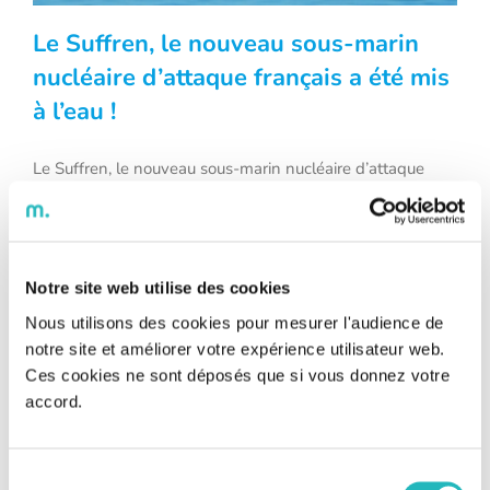
Le Suffren, le nouveau sous-marin
nucléaire d’attaque français a été mis
à l’eau !
Le Suffren, le nouveau sous-marin
nucléaire d’attaque français a été mis à
Le Suffren, le nouveau sous-marin nucléaire d’attaque
français a été mis à l’eau ! C’est dans le chantier naval de
l’eau !
Cherbourg, le 12 juillet dernier, que Naval Group a mis à
l’eau le premier de ses six sous-marins nucléaires
d’attaque nouvelle génération, issu du programme
« Barracuda ». Baptisé le « Suffren », ce géant des mers
Notre site web utilise des cookies
[...]
Nous utilisons des cookies pour mesurer l'audience de
notre site et améliorer votre expérience utilisateur web.
Ces cookies ne sont déposés que si vous donnez votre
accord.
Sélection