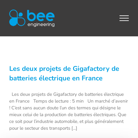
Passer
au
contenu
Les deux projets de Gigafactory de
batteries électrique en France
Les deux projets de Gigafactory de batteries électrique
en France Temps de lecture : 5 min Un marché d’avenir
! C’est sans aucun doute l’un des termes qui désigne le
mieux celui de la production de batteries électriques. Que
ce soit pour l’industrie automobile, et plus généralement
pour le secteur des transports [...]