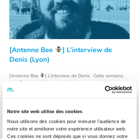
[Antenne Bee
] L’interview de
Denis (Lyon)
[Antenne Bee
] L’interview de Denis Cette semaine,
[Antenne Bee
] L’interview de Denis
c’est Denis, ingénieur matériel roulant au sein de notre
(Lyon)
agence de Lyon depuis deux ans et demi, qui nous parle
de son métier et des projets sur lesquels il a travaillé.
Denis a notamment travaillé sur le projet du Tramway de
Nice, un tramway nouvelle génération [...]
Notre site web utilise des cookies
Nous utilisons des cookies pour mesurer l'audience de
notre site et améliorer votre expérience utilisateur web.
Ces cookies ne sont déposés que si vous donnez votre