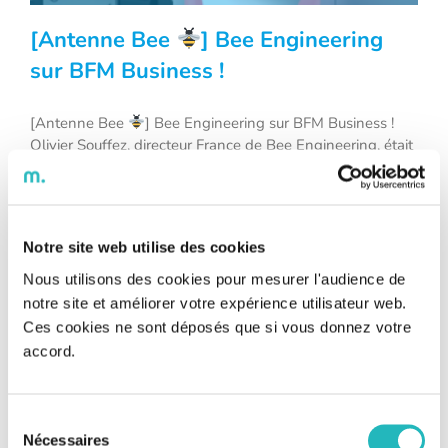
[Antenne Bee
] Bee Engineering
sur BFM Business !
[Antenne Bee
] Bee Engineering sur BFM Business !
[Antenne Bee
] Bee Engineering sur
Olivier Souffez, directeur France de Bee Engineering, était
BFM Business !
récemment l’invité de Fanny Berthon dans l’émission
“L’Hebdo des PME” sur BFM Business ! Cette semaine, on
vous propose de (re)découvrir l’interview d’Olivier si vous
l’aviez manquée
https://youtu.be/LWKAd4yu7Lc
Notre site web utilise des cookies
Crédit vidéo : BFMTV / MédiasFrance / [...]
Nous utilisons des cookies pour mesurer l'audience de
notre site et améliorer votre expérience utilisateur web.
Ces cookies ne sont déposés que si vous donnez votre
accord.
Sélection
Nécessaires
du