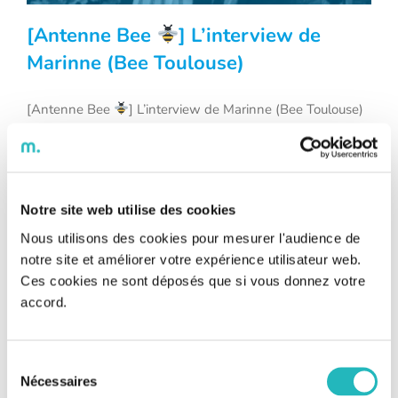
[Antenne Bee
] L’interview de
Marinne (Bee Toulouse)
[Antenne Bee
] L’interview de Marinne (Bee Toulouse)
[Antenne Bee
] L’interview de
Cette semaine, on vous embarque en direction de notre
Marinne (Bee Toulouse)
agence Toulousaine, à la rencontre de Marinne,
Ingénieure consultante chez Bee depuis 6 mois
https://youtu.be/Yv5MXyXIoek Prêt.e à rejoindre la
Ruche ? Cliquez-ici
Notre site web utilise des cookies
Nous utilisons des cookies pour mesurer l'audience de
notre site et améliorer votre expérience utilisateur web.
Ces cookies ne sont déposés que si vous donnez votre
accord.
Sélection
Nécessaires
du