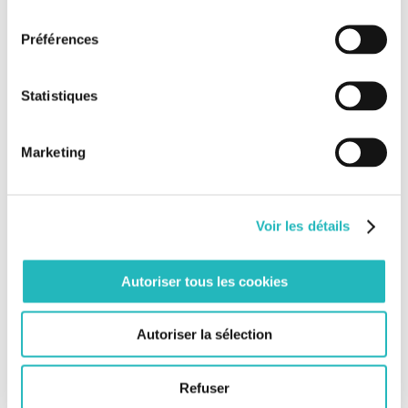
consentement
Nos derniers articles
Préférences
Bee Grenoble ouvre ses portes !
[Grand Paris Express] Keolis exploite également la
Statistiques
ligne 18 !
L’impression 3D Béton franchit un nouveau cap
Marketing
aux Pays-Bas
Voir les détails
Rejoignez-nous sur Facebook
Autoriser tous les cookies
Rejoignez-nous sur Twitter
Autoriser la sélection
Tweets by @BeeEngFr
Refuser
Rechercher: