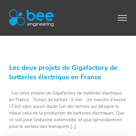
Passer
au
contenu
Les deux projets de Gigafactory de
batteries électrique en France
Les deux projets de Gigafactory de batteries électrique
en France Temps de lecture : 5 min Un marché d’avenir
! C’est sans aucun doute l’un des termes qui désigne le
mieux celui de la production de batteries électriques. Que
ce soit pour l’industrie automobile, et plus généralement
pour le secteur des transports [...]