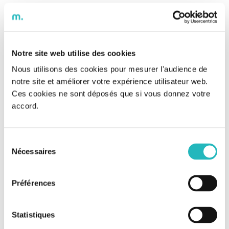
Notre site web utilise des cookies
Nous utilisons des cookies pour mesurer l'audience de
notre site et améliorer votre expérience utilisateur web.
Ces cookies ne sont déposés que si vous donnez votre
accord.
Nos derniers articles
Bee Grenoble ouvre ses portes !
Sélection
[Grand Paris Express] Keolis exploite également la
Nécessaires
du
ligne 18 !
consentement
L’impression 3D Béton franchit un nouveau cap
Préférences
aux Pays-Bas
Statistiques
Rejoignez-nous sur Facebook