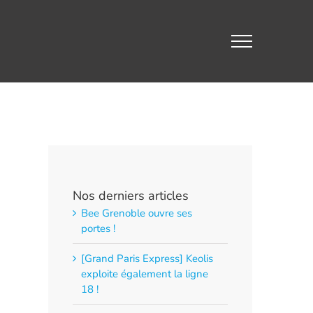
Nos derniers articles
Bee Grenoble ouvre ses
portes !
[Grand Paris Express] Keolis
exploite également la ligne
18 !