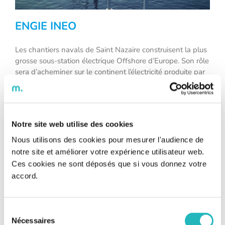
ENGIE INEO
Les chantiers navals de Saint Nazaire construisent la plus
grosse sous-station électrique Offshore d’Europe. Son rôle
sera d’acheminer sur le continent l’électricité produite par
les 60 éoliennes du champ éolien Allemand Arkona situé
en mer Baltique. ENGIE Ineo réalise l’ensemble du scope
électrique de ce projet de construction : pose
d’appareillage, pose de cheminements (4 km), tirage de
Notre site web utilise des cookies
câbles (160 km), raccordement, etc… Les équipes Bee
Engineering interviennent aussi bien en pilotage de projet
Nous utilisons des cookies pour mesurer l'audience de
qu’en étude d’industrialisation et en supervision de
notre site et améliorer votre expérience utilisateur web.
travaux. Elles participent à ce projet d’envergure
Ces cookies ne sont déposés que si vous donnez votre
européenne et en relèvent les défis quotidiens de tenue
accord.
de planning, qualité de réalisation et respect des
spécificités techniques allemandes.
Sélection
Nécessaires
du