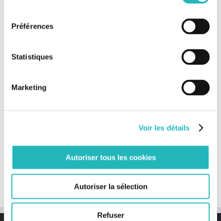
consentement
Projets connexes
Préférences
Statistiques
Marketing
Voir les détails
BOUYGUES ÉNERGIES
ENGIE AXIMA
S
& SERVICES
Autoriser tous les cookies
Autoriser la sélection
Refuser