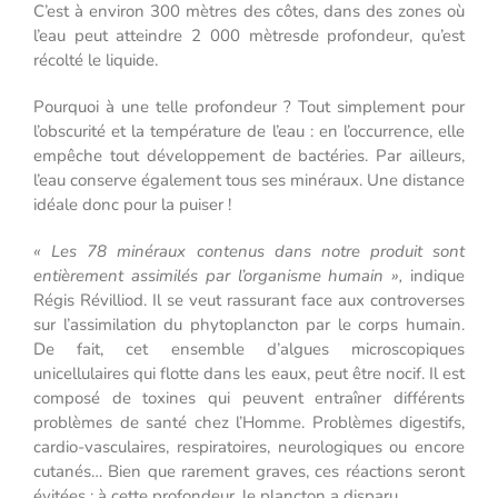
C’est à environ 300 mètres des côtes, dans des zones où
l’eau peut atteindre 2 000 mètresde profondeur, qu’est
récolté le liquide.
Pourquoi à une telle profondeur ? Tout simplement pour
l’obscurité et la température de l’eau : en l’occurrence, elle
empêche tout développement de bactéries. Par ailleurs,
l’eau conserve également tous ses minéraux. Une distance
idéale donc pour la puiser !
« Les 78 minéraux contenus dans notre produit sont
entièrement assimilés par l’organisme humain »,
indique
Régis Révilliod. Il se veut rassurant face aux controverses
sur l’assimilation du phytoplancton par le corps humain.
De fait, cet ensemble d’algues microscopiques
unicellulaires qui flotte dans les eaux, peut être nocif. Il est
composé de toxines qui peuvent entraîner différents
problèmes de santé chez l’Homme. Problèmes digestifs,
cardio-vasculaires, respiratoires, neurologiques ou encore
cutanés… Bien que rarement graves, ces réactions seront
évitées : à cette profondeur, le plancton a disparu.