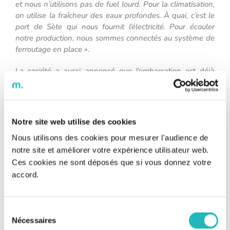
et nous n’utilisons pas de fuel lourd. Pour la climatisation,
on utilise la fraîcheur des eaux profondes. À quai, c’est le
port de Sète qui nous fournit l’électricité. Pour écouler
notre production, nous sommes connectés au système de
ferroutage en place »
.
La société a aussi annoncé que l’embarcation est déjà
compatible avec les prochaines réglementations
internationales sur les carburants. Pour preuve, Odeep
One utilise le diesel le plus respectueux de
l’environnement.
Notre site web utilise des cookies
Dans un premier temps, l’eau sera embouteillée dans des
Nous utilisons des cookies pour mesurer l'audience de
bouteilles en PET (Polyethylene Terephtalate). En
notre site et améliorer votre expérience utilisateur web.
principe, ce plastique entièrement recyclable ne perd pas
Ces cookies ne sont déposés que si vous donnez votre
ses caractéristiques fondamentales. Il peut donc être
accord.
réutilisé à plusieurs reprises. Quant aux livraisons des
bouteilles d’eau, elles se feront sur des palettes de
plastique recyclé également.
Sélection
Nécessaires
du
Ce souci du détail devrait porter ses fruits sur le marché