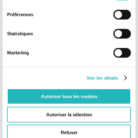
consentement
Une fois les tous derniers éléments mis en place (comme
Préférences
les sièges de l’équipementier Compin par exemple),
chaque rame est ensuite rigoureusement inspectée et
testée (étanchéité, fonctionnement électrique,
Statistiques
commandes, etc).
Marketing
Longues de 135 mètres, les rames de l’Omneo Premium
offriront 427 places assises standard ainsi que 78
strapontins, des espaces bagages, vélos, etc et
Voir les détails
promettent une vitesse de pointe de 200 km/h.
Au-delà des tests effectués en usine sur le site de
Autoriser tous les cookies
Crespin, les tests en conditions réelles débuteront d’ici
peu sur l’anneau d’essai de Velim en République Tchèque
Autoriser la sélection
et devraient durer jusqu’en février prochain.
Refuser