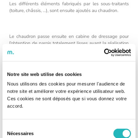
Les différents éléments fabriqués par les sous-traitants
(toiture, châssis, …), sont ensuite ajoutés au chaudron.
Le chaudron passe ensuite en cabine de dressage pour
l’obtention de parois totalement lisses avant la réalisation
des dernières soudures.
Notre site web utilise des cookies
Une fois ces étapes finalisées, lesrames passent par
l’atelier de peinture de l’usine puis rejoignent l’atelier
Nous utilisons des cookies pour mesurer l'audience de
d’assemblage.
notre site et améliorer votre expérience utilisateur web.
Ces cookies ne sont déposés que si vous donnez votre
C’est là que sont notamment installés tous les
accord.
composants électriques, avec d’ailleurs par moins de
« 135 km de câbles pour une rame de 135 mètres »,
comme le précise Jean-François Deneuville.
Sélection
Nécessaires
du