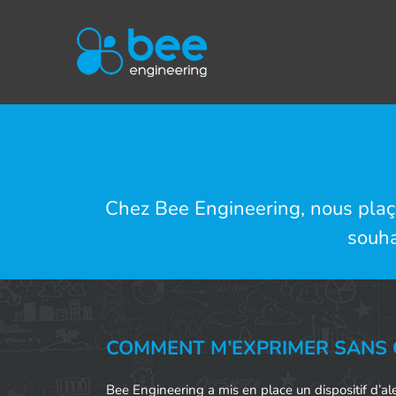
Passer
au
contenu
Chez Bee Engineering, nous plaçon
souha
COMMENT M’EXPRIMER SANS 
Bee Engineering a mis en place un dispositif d’ale